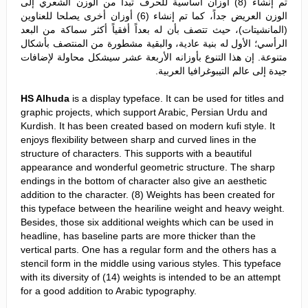
تم إنشاء (8) أوزان أساسية للحرف تبدأ من الوزن الشعري إلى
الوزن العريض جداً، كما تم إنشاء (6) أوزان أخرى يصلحا للعناوين
(المانشيتات)، حيث تتصف بأن له بعداً أفقياً أكثر سماكة من البعد
الرأسي؛ الأول له بنية عادية، والبقية مشطورة من المنتصف بأشكال
متنوعة. إن هذا التنوع بأوزانه الأربعة عشر سيشكل محاولة لإضافات
جيدة إلى عالم التيبوغرافيا العربية.
HS Alhuda
is a display typeface. It can be used for titles and
graphic projects, which support Arabic, Persian Urdu and
Kurdish. It has been created based on modern kufi style. It
enjoys flexibility between sharp and curved lines in the
structure of characters. This supports with a beautiful
appearance and wonderful geometric structure. The sharp
endings in the bottom of character also give an aesthetic
addition to the character. (8) Weights has been created for
this typeface between the heariline weight and heavy weight.
Besides, those six additional weights which can be used in
headline, has baseline parts are more thicker than the
vertical parts. One has a regular form and the others has a
stencil form in the middle using various styles. This typeface
with its diversity of (14) weights is intended to be an attempt
for a good addition to Arabic typography.