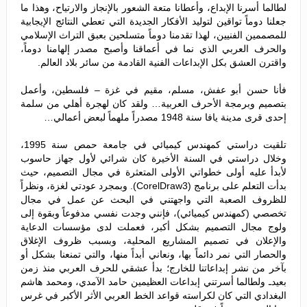
لطالما أسرنا الإبداع، وأعطانا متعة الشعور بالإنجاز والارتياح، وهذا ما
جعلنا دوماً تواقين لتوليد الأفكار الجديدة التي تعطي النتائج الإيجابية
للمصممين الفنيين، لهذا تقدمنا دوماً متسلحين بعبق التراث الإسلامي
والحرف العربي الذي نما في أعماقنا وأصبح مصدر إلهامنا دوماً،
واقترن العشق بكل الإبداعات الفنية القادمة من سائر بلاد العالم.
فأنا حسن أبو عفش، مسلم، مقيم في غزة – فلسطين، وأعمل
بتصميم وبرمجة الأحرف العربية… ولقد كان لهجرة أهلي من سلمة
إحدى قرى مدينة يافا سنة 1948 مصدراً ملهماً لبعض أعمالي…
تلقيت دراستي كمهندس كيميائي في جامعة حمص سنة 1995،
وخلال دراستي في السنة الأخيرة كان شرائي لأول جهاز حاسوب
لأبدأ عليه أولى خطواتي الأولى المتعثرة في مجال التصميم، حيث
بدأت التعلم على برنامج (CorelDraw3). وبمجرد عودتي لغزة، ونظراً
للظروف الصعبة التي واجهتني في البحث عن عمل في مجال
تخصصي (كمهندس كيميائي)، فإنني وجدت نفسي مدفوعاً وبقوة إلى
ولوج مجال التصميم بشكل أكبر، فعملت لدى مؤسسات الدعاية
والإعلان في تصميم المشاريع المحلية، وبسبب ظروف الإغلاق
والحصار التي نمر دائماً بها، ونعاني أبداً منها، والتي تمنعنا بشكل أو
بآخر من نشر إبداعاتنا للخارج؛ بدأ عشقي للحرف العربي منذ زمن
بعيدـ ولطالما أسرتني إبداعات العظيمين حامد الآمدي، ومحمد هاشم
البغدادي التي كان لكراسته قواعد الخط العربي الأثر الأكبر في غرس