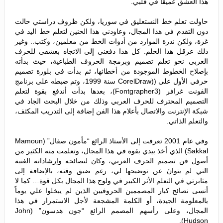
هذا العشق عميقاً في قلبي.
حاولت تعلم خط النستعليق في سوريا، ولكن ظروف دراستي حالت
دون التقدم في هذا المجال، وعاودني هذا الحنين لتعلم خط اليد في
غزة، ولكن ندرة الموارد من أدوات الخط من معلمين، وكتب.. وغير
ذلك عرقل هذا الحلم. كل هذا دفعني إلى الاتجاه بعشقي للحرف
العربي نحو تعلم تصميم وبرمجة الحروف الطباعية، حيث بدأته
بإصلاح الخطوط الموجودة من أخطائها، ثم بدأت في بلورة تصميم
حرفي الأول على ((CorelDraw سنة 1999، وتم ضبطه على برنامج
الفونت غرافر (Fontgrapher3)، بعدها بدأت أندفع بقوة لتعلم
التصميم المحترف للحرف العربي وذلك من خلال البحث الجاد في
شبكة الإنترنت والاتصال بأعلام هذا الفن إضافة إلى التدريب المكثف،
والتعلم الذاتي.
وفي عام 2001 تعرفت إلى الأستاذ الرائع “مأمون صقال” (Mamoun
Sakkal) الذي أخذ بيدي بقوة في هذا المجال، وتعلمت منه الكثير من
أصول فن تصميم الحرف العربي، وكان لنصائحه وإرشاداته الغنية
التي لم يتوانَ عن توضيحها لي، رغم ضيق وقته، بالإضافة إلى
مثابرتي في التعلم الأثر الكبير في ولوج هذا المجال بكل قوة… كما لا
أنسى نصائح كبار المصممين الحروفيين الذين لم يبخلوا علي يوماً
بالمعلومة الجيدة، أو الكلمة المشجعة لأجل الاستمرار في هذا
المجال، وعلى رأسهم المصمم الرائع “جون هدسون” (John
Hudson).