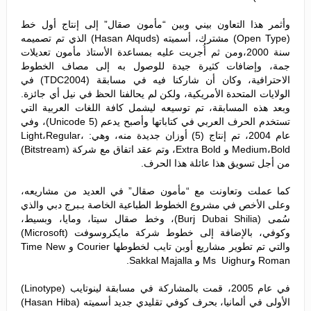
وأثمر هذا التعاون بيني وبين “مأمون صقال” إلى إنتاج أول خط
(Open Type) مشترك، أسميته (Hasan Alquds) الذي تم تصميمه
سنة 2000،ومن ثم أُجريت عليه بمساعدة الأستاذ مأمون تعديلات
جمة، وإضافات كثيرة جيدة للوصول به إلى مصاف الخطوط
الاحترافية، وكان أن شاركنا فيه في مسابقة (TDC2004) في
الولايات المتحدة الأمريكية، ولكن لم يحالفنا الحظ في نيل أي جائزة.
وبعد هذه المسابقة، تم توسيعه ليشمل كافة اللغات العربية التي
تستخدم الحرف العربي في كتاباتها وأصبح يدعم (Unicode 5)، وفي
عام 2004، تم إنتاج (5) أوزان جديدة منه، وهي: Light،Regular،
Medium،Bold و Extra Bold، وتم عقد اتفاق مع شركة (Bitstream)
من أجل تسويق هذا عائلة هذا الحرف.
كما عملت وتعاونت مع “مأمون صقال” في العديد من مشاريعه،
وعلى الأخص في مشروع الخطوط الطباعية الخاصة بـبرج دبي والذي
سُمى (Burj Dubai Shilia)، وخط صقال سيتا، ومايا، وبسيط،
وكوفي، بالإضافة إلى خطوط شركة مايكروسوفت (Microsoft)
والتي تم تطوير مشاريع أوبن تايب لخطوطها Courier و Time New
Roman وMs Uighur و Sakkal Majalla.
في عام 2005، قمت بالمشاركة في مسابقة لينوتايب (Linotype)
الأولى في ألمانيا، بحرف كوفي تقليدي جديد أسميته (Hasan Hiba)