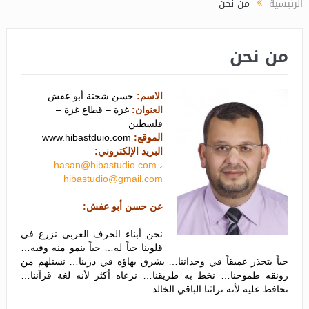
الرئيسية
من نحن
من نحن
الاسم:
حسن شحتة أبو عفش
العنوان:
غزة – قطاع غزة –
فلسطين
الموقع:
www.hibastduio.com
البريد الإلكتروني:
hasan@hibastudio.com
،
hibastudio
@gmail.com
عن حسن أبو عفش:
نحن أبناء الحرف العربي نزرع في
قلوبنا حباً له… حباً ينمو منه وفيه…
حباً يتجذر عميقاً في وجداننا… يشرق بهاؤه في دربنا… نستلهم من
رونقه طموحنا… نخط به طريقنا… نرعاه أكثر لأنه لغة قرآننا…
نحافظ عليه لأنه تراثنا الباقي الخالد…