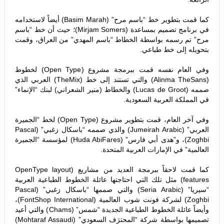
كما قمت بتطوير خط “باسم مرح” (Basim Marah) أيضاً لاستخدامه
في برنامج تصميم بمساعدة (Mirjam Somers)؛ حيث أن خط “باسم
مرح” تم رسمه بواسطة الخطاط “باسم المهدي” من العراق، وقمت
بتحويله إلى خط طباعي.
وفي العام نفسه قمت ببرمجة مشروع (Open Type) لخطوط
(Alinma TheSans) والتي تستند إلى خط (TheMix) العربي الذي
صممه (Lucas de Groot) والخطاط (منير الشعراني) لبنك “الإنماء”
في المملكة العربية السعودية.
وفي آخر العام، قمت بتطوير مشروع (Open Type) لخط “الجميرة
العربي” (Jumeirah Arabic) والذي صممه “باسكال زغبي” (Pascal
Zoghbi)، و”هدى أبي فارس” (Huda AbiFares) لمؤسسة “الجميرة
العالمية” في الإمارات العربية المتحدة.
كما قمت لاحقاً ببرمجة العديد من مشاريع (OpenType layout
features) مثل تلك التي احتاجتها عائلة الخطوط الطباعية العربية
“سيريا” (Seria Arabic) والتي صممها “باسكال زغبي” (Pascal
Zoghbi) لشركة فونت شوب العالمية (FontShop International)،
وأيضاً عائلة الخطوط الطباعية الجديدة “شمس” (Chams) والتي أعيد
تصميمها بواسطة شركة “المحترَف السعودي” (Mohtaraf Assaudi)