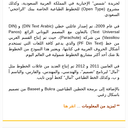
لجريدة “شمس” الإخبارية في المملكة العربية السعودية، وكذلك
مشروع (Open Type) للخطوط الطباعية الخاصة ببنك “الراجحي”
السعودي.
في عام 2009، تم إصدار عائلتي خطي (DIN Text Arabic) و (DIN
Text Universal) بالتعاون مع المصمم اليوناني الرائع (Panos
Vassiliou) من شركة (Parachute)، حيث تم إنتاج القسم العربي
من خط (PF Din Text) والذي يدعم كافة اللغات التي تستخدم
أشكال الحروف العربية في كتابتها، ويعتبر هذا النموذج من الخطوط
بلا شك أحد أكثر مشاريع الخطوط شمولية في العالم اليوم.
في العامين 2011 و 2012 تم إنتاج العديد من عائلات الخطوط مثل
“آمال” لبرنامج “تصميم”، والهندسي، والمهندس، والفارس، والباسم أ
و ب، وكذلك الخط الطباعي “آمال” كخط أوبن تايب.
بالإضافة إلى برمجة الخطين الطباعيين Bukra و Baseet من تصميم
باسكال زغبي.
** لمزيد من المعلومات
…
انقر هنا