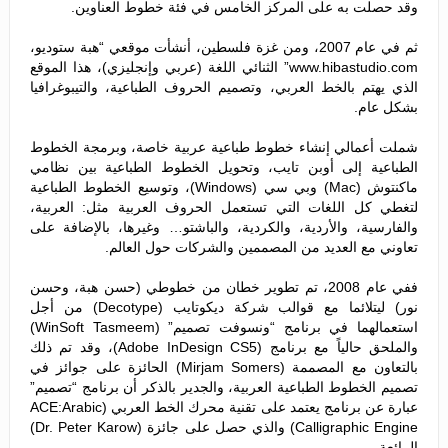
وقد حصلت به على المركز الخامس في فئة خطوط العناوين.
ثم في عام 2007، ومن غزة فلسطين، أنشأت موقعي “هبة ستوديو،
www.hibastudio.com” الثنائي اللغة (عربي وإنجليزي)، هذا الموقع
الذي يهتم بالخط العربي، وتصميم الحروف الطباعية، والتيبوغرافيا
بشكل عام.
شملت أعمالي إنشاء خطوط طباعية عربية خاصة، وبرمجة الخطوط
الطباعية إلى أوبن تايب، وتحويل الخطوط الطباعية بين نظامي
ماكنتوش (Mac) وبي سي (Windows)، وتوسيع الخطوط الطباعية
لتغطي كل اللغات التي تستعمل الحروف العربية مثل: العربية،
والفارسية، والأردية، والكردية، والباشتو… وغيرها، بالإضافة على
تعاوني مع العديد من المصممين والشركات حول العالم.
ففي عام 2008، تم تطوير خطان من خطوطي (حسن هبة، وحسن
نور) ليتلائما مع قوالب شركة ديكوتايب (Decotype) من أجل
استعمالهما في برنامج “ونسوفت تصميم” (WinSoft Tasmeem)
والملحق حالياً مع برنامج (Adobe InDesign CS5)، وقد تم ذلك
بالتعاون مع المصممة (Mirjam Somers) الحائزة على جوائز في
تصميم الخطوط الطباعية العربية، والجدير بالذكر أن برنامج “تصميم”
عبارة عن برنامج يعتمد على تقنية محرك الخط العربي (ACE:Arabic
Calligraphic Engine) والذي حصل على جائزة (Dr. Peter Karow)
الرائعة.