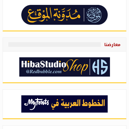
معارضنا