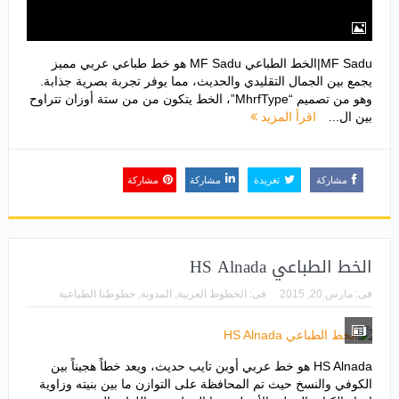
MF Sadu|الخط الطباعي MF Sadu هو خط طباعي عربي مميز
يجمع بين الجمال التقليدي والحديث، مما يوفر تجربة بصرية جذابة.
وهو من تصميم “MhrfType”، الخط يتكون من من ستة أوزان تتراوح
بين ال...
اقرأ المزيد
مشاركة
تغريدة
مشاركة
مشاركة
الخط الطباعي HS Alnada
فى:
مارس 20, 2015
فى:
الخطوط العربية
,
المدونة
,
خطوطنا الطباعية
HS Alnada هو خط عربي أوبن تايب حديث، ويعد خطاً هجيناً بين
الكوفي والنسخ حيث تم المحافظة على التوازن ما بين بنيته وزاوية