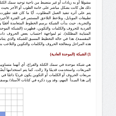
مشوهًا أو به زيادات أو غير منضبط من ناحية توحيد سمك الكتلة
ذلك هل كانت بشكل مباشر على خامة الطوب أو الآجر بحيث يتم
يتم على أثره تنفيذ العمل المطلوب، أيًا ما كان فقد تطو
تطبيقات الموبايل، ونلاحظ التلاحق المستمر في الفترة الأخي
والتجربة، حيث بدأت الشبكة برسم الخطوط المتعامدة أفقيًا ورأ
الفردية للحروف والكلمات والتكوين، فظهرت (الشبكة الموحدة 
المتباينة المظللة)، ثم لمواجهة احتساب بعض الحروف ذات ا
المقسمة)، هذا في حالة التخطيط المسبق للشبكة والذي يتنا
هذه المراحل ومعالجة الحروف والكلمات والتكوين والتلاعب بنس
1) الشبكة (الموحدة العادية)
هي شبكة موحدة في سمك الكتلة والفراغ، أي أنهما متساويين
المربعات، واستخدمت قديمًا ولا زالت، كما يتم استخدامها أيضًا
مربعات الحروف أو الكلمات أو التكوين يكون فرديًا دائمًا في ا
إلى هذا المبـدأ المهم، وقد ورد ذكره في كتابات الأستاذ/ يوسف أ