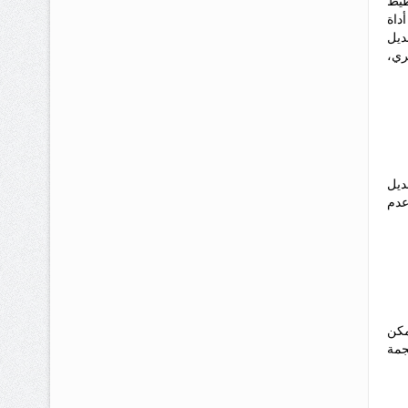
طيط
داة
ديل
ري،
ديل
عدم
مكن
جمة