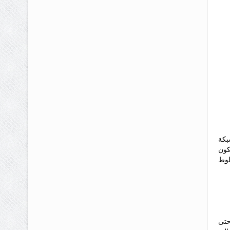
بكة
كون
طوط
حتى