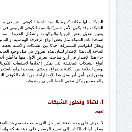
الشبكات لها مكانة كبيرة بالنسبة للخط الكوفي التربيعي 
الشبكة، وقد يكون الأمر حصريًا بالنسبة للكوفي التربيعي ف
يتعين تعديل بعض الزوايا والتركيبات وأشكال الحروف مما
استخدامات الشبكة مثل بعض أنواع الزخرفة الهندسية أو النباتية
ونظرًا للقواسم المشتركة أحيانًا بين الشبكات والأشبه بخطة ا
الحاجة إلى هذا الإصدار لتبيان هذه الفروق في ظل وجود العديد م
جاء هذا الإصدار في أربع مباحث، يعرض الأول منها ما يُظَن أ
أنواع الشبكات المختلفة التي يمكن إعدادها لاستيعاب التكوين
يوضح العلاقة بين الكتلة والفراغ، ويختتم المبحث الرابع باست
ونحن إذن نأمل أن يمثل هذا الإصدارلبنة من لبنات الكوفي التر
والمصممين وكل محبي الخط العربي ومتذوقيه.
أ/ نشأة وتطور الشبكات
تمهيد
لا نعرف على وجه الدقة المراحل التي سبقت تصميم هذا النوع م
يفطن أولئك الكتاب إلى تفريغ الرسوم على هيئة شبكة وإنما ع