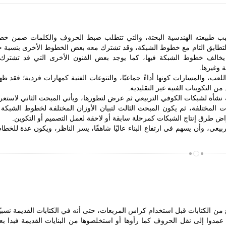
بسبب طبيعته الهندسية البحتة، والتي تتطلب ضبط الحروف والكلمات ضمن خ
ي التطابق التام مع خطوط الشبكة، وقد تشترك معه بعض الخطوط الأخرى بنسبة 
 يخالف خطوط الشبكة فيها، كما يوجد بعض الفنون الأخرى التي قد تشترك
 وغيرها.
للعب، والمسارات كونها أداءً جماعيًا، والتنوعات الفنية كمهارات فردية؛ فقد ظ
ن التكوينات الفنية غير التقليدية.
نه نشأة لشبكات الكوفي التربيعي ثم عرض لتطورها، ويأتي المبحث الثاني لاستع
ات المختلفة، ثم يكون المبحث الثالث لتبيان الأوزان المختلفة لخطوط الشبكة 
عراض طرق إنتاج الشبكات كمرحلة سابقة أو لاحقة لعمل التصميم أو التكوين.
بيعي، وأن يسهم في ارتفاع البناء عاليًا شاهقًا، يسر الناظر، ويكون عدة للخطا
ن الكتابات قبل استخدام كراس المربعات، حتى أنه في الكتابات القديمة نسبيًا
مدوا إلى نقل الحروف كما رأوها أو استخلصوها من البنايات القديمة فبدا بع