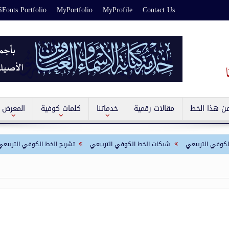
Fonts Portfolio
MyPortfolio
MyProfile
Contact Us
من هذا الخط
مقالات رقمية
خدماتنا
كلمات كوفية
المعرض
ي
شبكات الخط الكوفي التربيعي
تشريح الخط الكوفي التربيعي
أخطاء ا