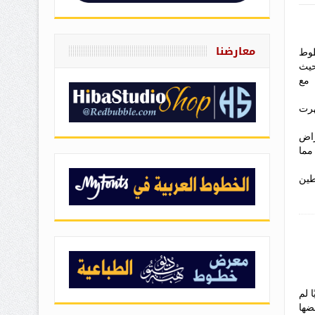
معارضنا
طوط
حيث
 مع
هرت
راض
مما
طين
 لم
ضها