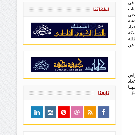
 في
اعلاناتنا
نات
حتى
قشة
داد
بكة
للة
 عن
راس
داد
نـا
تابعنا