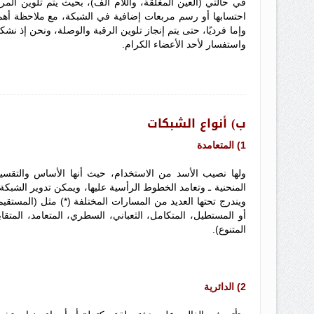
في حالتي (العين المغلقة، واللام ألف)، بحيث يتم تلوين الم
احتسابها أو رسم مربعات إضافية في الشبكة، مع ملاحظة أهمية
وإما فرديًا، حتى يتم إنجاز تلوين الرقبة والوصلة، ونحن إذ نش
واستفسار لأحد الأعضاء الكرام.
ب) أنواع الشبكات
1) المتعامدة
ولها نصيب الأسد من الاستخدام، حيث أنها الأساس والتقسيم ا
ويندرج تحتها العديد من المسارات المختلفة (*) مثل (المستقي
أو المستطيل، المتكامل، الثعباني، السطري، المتعامد، المتق
المتنوع).
2) الدائرية