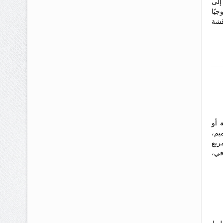
إلى
يًا
قشة
 أو
التصميم،
ربع
في،