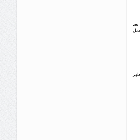
بعد
عمل
ظهر