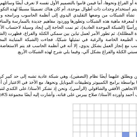
 أو الفراغ ونحوها، أما فيمن قاموا بالتصميم الأول نفسه لا نعرف أيضًا وسائلهم
 استخدام وحدات ذات أطوال موحدة، أم كان هناك تصميمًا مسبقًا لهذه التكوي
رت نشأة الشبكات من وضعها التقليدي اليدوي إلى أنظمة الحاسوب وبرامجه و
رة لمعرفة ماهية هذه الشبكات وتطورها ووردود مفاهيم جديدة بالممارسة والمنا
سيًا (الشبكة الموحدة العادية)، ثم نمت الحاجة إلى إيجاد وسيلة لاحتساب الأع
المظللة)، ثم تطور الأمر لعمل تباين بين سمكي الكتلة والفراغ، فظهرت (الش
لطبيعة الخاصة والرغبة في تمثيلها شبكيًا، فجاءت (الشبكة المتباينة المظ
سب مع إنجاز العمل بشكل يدوي، إلا أنه في أنظمة الحاسب قد يتم الاستعاضة
بتي الكتلة والفراغ بشكل آلي، وفيما يلي شرح لهذه الشبكات الأربع.
 ويطلق عليهما أيضًا نظام (النصفين)، وهي شبكة عادية تشبه إلى حد كبير ك
 بواسطة برامج الكمبيوتر وتطبيقات الموبايل ونحوها، مع الأخذ في الاعتبار أن أع
لاتجاهين الأفقي والشاقولي (الرأسي)، ونحن إذ نشكر الأستاذ/ على الكندي لتنبيه
حمد وأورده الأستاذ/ صلاح بيبرس على قناته، وأشارت إليه أيضًا مجموعة FoKS.