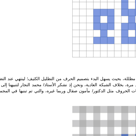
للة، بحيث يسهل البدء بتصميم الحرف من التظليل الكثيف؛ لينتهي عند التظ
ة، بخلاف الشبكة العادية، ونحن إذ نشكر الأستاذ/ محمد النجار لتنبيهنا إلى 
F وكذا في العديد من لوحات الحروف مثل الدكتور/ مأمون صقال وربما غيره، والتي تم تبنيها في المج