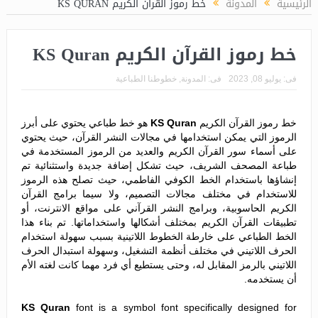
الرئيسية
المدونة
خط رموز القرآن الكريم KS QURAN
خط رموز القرآن الكريم KS Quran
فى:
يوليو 08, 2023
فى:
المدونة
,
خطوطنا الطباعية
خط رموز القرآن الكريم
KS Quran
هو خط طباعي يحتوي على أبرز
الرموز التي يمكن استخدامها في مجالات النشر القرآن، حيث يحتوي
على أسماء سور القرآن الكريم والعديد من الرموز المستخدمة في
طباعة المصحف الشريف، حيث تشكل إضافة جديدة واستثنائية تم
إنشاؤها باستخدام الخط الكوفي الفاطمي، حيث تصلح هذه الرموز
للاستخدام في مختلف مجالات التصميم، ولا سيما برامج القرآن
الكريم الحاسوبية، وبرامج النشر القرآني على مواقع الانترنت، أو
تطبيقات القرآن الكريم بمختلف أشكالها واستخداماتها. تم بناء هذا
الخط الطباعي على خارطة الخطوط اللاتينية بسبب سهولة استخدام
الحرف اللاتيني في مختلف أنظمة التشغيل، وسهولة استبدال الحرف
اللاتيني بالرمز المقابل له، وحتى يستطيع أي فرد مهما كانت لغته الأم
أن يستخدمه.
KS Quran
font is a symbol font specifically designed for