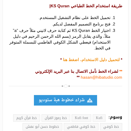
طريقة استخدام الخط الطباعي KS Quran|
تحميل الخط على نظام التشغيل المستخدم.
فتح برنامج التصميم المفضل لديكم.
اختيار الخط KS Quran ثم كتابة حرف لاتيني مثلاً حرف “a”
مثلاً، والذي يقابل الرمز (بسم الله الرحمن الرحيم في دليل
الاستخدام) فيعطي الشكل الكوفي الفاطمي للبسملة المتوفر
في الخط.
*
لتحميل دليل الاستخدام، اضغط هنا
*
**
لشراء الخط نأمل الاتصال بنا عبر البريد الإلكتروني
**
hasan@hibatudio.com
شراء خطوط هبة ستوديو
وسوم:
Kufi
Kufi font
خط رموز القرآن
خط قرآن كريم
خط كوفي
خط كوفي فاطمي
خطوط حسن أبو عفش