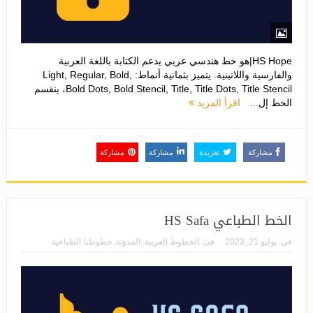
HS Hope|هو خط هندسي عربي يدعم الكتابة باللغة العربية
والفارسية واللاتينية. يتميز بثمانية أنماط: Light, Regular, Bold,
Bold Dots, Bold Stencil, Title, Title Dots, Title Stencil، ينقسم
الخط إل...
اقرأ المزيد
مشاركة
تغريدة
مشاركة
مشاركة
الخط الطباعي HS Safa
فى:
يوليو 21, 2023
فى:
الخطوط العربية
,
المدونة
,
خطوطنا الطباعية