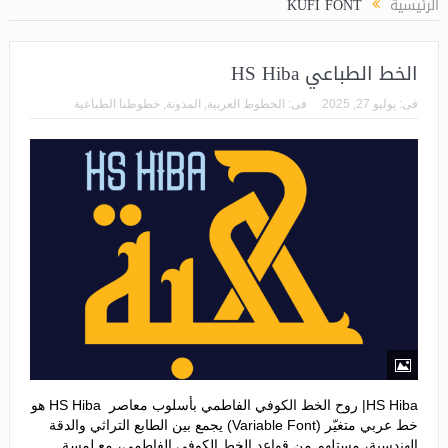
الرئيسية
KUFI FONT
الخط الطباعي HS Hiba
فى:
يوليو 27, 2025
فى:
الخطوط العربية
,
المدونة
,
خطوطنا الطباعية
HS Hiba| روح الخط الكوفي الفاطمي بأسلوب معاصر HS Hiba هو
خط عربي متغيّر (Variable Font) يجمع بين الطابع التراثي والدقة
الهندسية، مستلهم من قواعد الخط الكوفي الفاطمي، مع لمسة