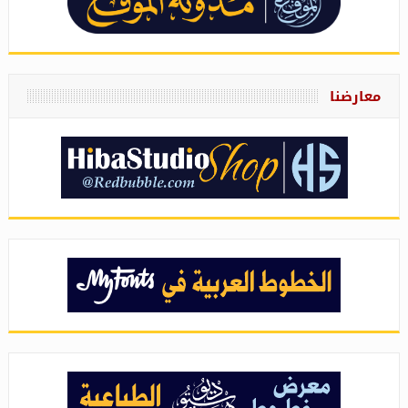
معارضنا