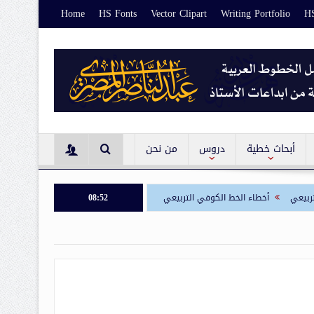
Home
HS Fonts
Vector Clipart
Writing Portfolio
HS
أبحاث خطية
دروس
من نحن
أخطاء الخط الكوفي التربيعي
08:52
حروف الخط الكوفي التربيعي
قواعد الخط 