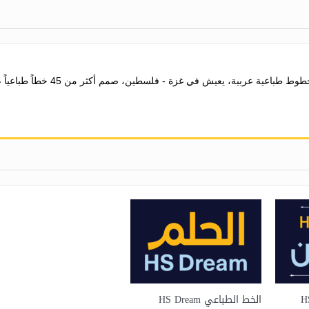
المهندس حسن أبو عفش مصمم ومبر
الخط الطباعي HS Dream