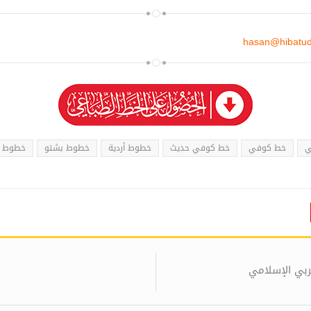
hasan@hibatud
ي
خط كوفي
خط كوفي حديث
خطوط أردية
خطوط بشتو
خطوط ط
عربي الإسلامي