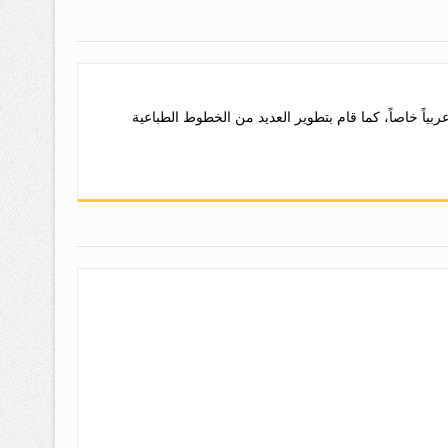
مج خطوط طباعية عربية، يعيش في غزة - فلسطين، صمم أكثر من 45 خطاً طباعياً عربياً خاصاً، كما قام بتطوير العديد من الخطوط الطباعية