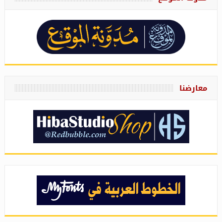
معارضنا