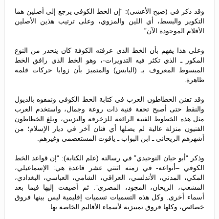
وقد ذكر في (صبح الأعشى): “إن الخط الكوفي يرجع إلى أصلين هما
التكوير والبسط، أي اللين والمزوي، وعلى ترتيب هذين الأصلين
الأقلام الموجودة الآن”.
وعلى هذا يفهم بأن الخط الذي عرفته الكوفة كان ينحدر من النوع
المكور ـ الذي تكثر فيه التدويرات-، وهو الخط الذي رافق الخط
المبسوط المعروف بـ (اليابس) والمتميز بأن زوايا حركات قلمه
ظاهرة.
وقد تفنن الخطاطون العرب في كتابة الخط الكوفي ونمقوه بالذيول
والنقط حتى أصبح تحفة فنية ذات روعة وجمال، واستخدم العرب
مثل هذه الخطوط الفنية الرائعة للزخرفة والتزيين، وبلغ الخطاطون
الفنيون منزلة عالية لم يصلها أي فنان آخر في ديار الإسلام؛ من
أشهرهم الريحاني ـ ابن البواب ـ ياقوت المستعصمي وغيرهم.
وذكر “أبو حيان التوحيدي” في رسالته (علم الكتابة): “إن قواعد الخط
الكوفي –أنواعه- في زمنه اثنتي عشر قاعدة هي: الإسماعيلي،
المكي، المدني، الأندلسي، العراقي، الشامي، العباسي، البغدادي،
المشعب، الريحان، المجود، المصري”. ثم أضيفت إليها فيما بعد
أسماء أخرى. وكل هذه التسميات تسميات إقليمية ليس بينها فروق
خصائص، وكلها فروق تمييزية لأسماء الأقاليم الخاصة بها.