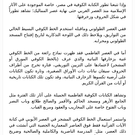
وإذا تتبعنا تطور الكتابة الكوفية في مصر، خاصة الموجودة على الآثار
الإسلامية منذ العصر العربي حتى نهاية عصر المماليك؛ نشاهد تطوراً
في شكل الحروف وزخرفتها.
ففي العصر الطولوني وماقبله استخدم الخط الكوفي البسيط الخالي
من التواريق، ويلاحظ ذلك في اللوحة التذكارية لتاريخ إفتتاح المسجد
الطولوني ومحرابه.
أما في العصر الفاطمي فقد ظهرت نماذج رائعة من الخط الكوفي
غنية بزخارفها النباتية والذي عرف (بالخط الكوفي المورق أو
المشجر) لاعتمادها على التزيين التوريقي، فتارة تخرج من أطراف
الحروف سيقان نباتات ذات الأوراق الصغيرة، وتارة تكون الكتابات
على أرضية تكسوها الزخارف النباتية، وقد تكون تلك الكتابات تاريخية
أو آيات من القرآن الكريم.
وتشاهد الكتابات الكوفية الفاطمية الجميلة على آثار تلك الفترة مثل
الجامع الأزهر ومسجد الحاكم والأقمر والصالح طلائع وباب النصر
وباب الفتوح خاصة على المحاريب والعقود ومربع القباب.
واستمر استعمال الخط الكوفي المشجر في العصر الأيوبي في كتابة
الآيات القرآنية فقط فوق العناصر المعمارية الجصية التي أنشئت في
ذلك العصر، مثل: المدرسة الناصرية والكاملية والصالحية وضريح