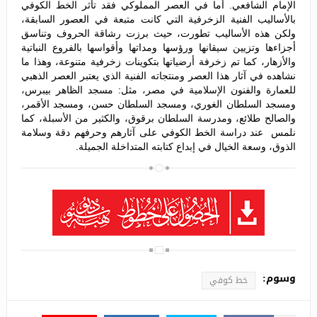
الإمام الشافعي. أما في العصر المملوكي فقد تأثر الخط الكوفي
بالأساليب الفنية الزخرفية التي كانت متبعة في العصور السابقة،
ولكن هذه الأساليب تطورت، حيث برزت رشاقة الحروف وتناسق
أجزاءها وتزيين سيقانها ورؤسها ومداتها وأقواسها بالفروع النباتية
والأزهار، كما تم زخرفة أرضياتها بتكوينات زخرفية متنوعة، وهذا ما
نشاهده في آثار هذا العصر ومنتجاته الفنية الذي يعتبر العصر الذهبي
للعمارة والفنون الإسلامية في مصر، مثل: مسجد الظاهر بيبرس،
ومسجد السلطان الغوري، ومسجد السلطان حسن، ومسجد الأقمر،
والصالح طلائع، ومدرسة السلطان برقوق، والكثير من الأسبلة، كما
نلمس عند دراسة الخط الكوفي على آثارهم وحرفهم دقة وسلامة
الذوق، وسعة الخيال في إبداع كتابته المتداخلة الجميلة.
وسوم:
خط كوفي