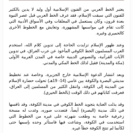
يعتبر الخط العربي من الفنون الإسلامية أول وليد لا يدين بالكثير
للفنون التي سبقت الإسلام، فقد عرف الخط العربي قبل عصر النبوة
بعدة قرون، وكان يستعمل في المعلقات وفي الأسواق الأدبية التي
كانت تقام في مواسمها المشهورة، وتعايش مع الخطوط الأخرى
كالحميري وغيره.
وعند ظهور الإسلام تزايدت الحاجة إلى تدوين كلام الله، استخدم
العرب المسلمون الخط الكوفي المأخوذ عن عرب العراق، في تدوين
الآيات القرآنية، والنصوص الدينية خاصة في المدن العربية الأولى
(مكة والمدينة) فقيل لذلك الخط المكي والمدني.
وبعد انتشار الدعوة الإسلامية خارج الجزيرة، وخاصة عند تخطيط
مدينتي البصرة والكوفة بين عامي (14- 19هـ) تحولت حضارة الإسلام
من المدينة إلى الكوفة، وانتقل الكثير من المسلمين إلى العراق،
فعرفت كتاباتهم في ذلك الوقت (بالخط الحيري).
وقد بذلت العناية بتجويد الخط الكوفي في مدينة الكوفة، وقد نافسها
في ذلك مدينة (البصرة) أيضاً، فتعددت صوره، وغدت له مسحة
زخرفية خاصة به وطغت شهرته على غيره من الخطوط التي
استخدمت في الكوفة، وشاعت فيها فاستأثر وحده بإسمها حتى
لكأنما لم تنتج الكوفة خطاً غيره.