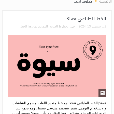
الرئيسية
خطوط أردية
الخط الطباعي Siwa
فى:
سبتمبر 13, 2024
فى:
الخطوط العربية
,
المدونة
,
لمن هذا الخط
Siwa|الخط الطباعي Siwa هو خط متعدد اللغات مصمم للشاشات
والاستخدام اليومي. يتميز بتصميم هندسي بسيط، وهو يجمع بين
المتطلبات الحديثة وقواعد الخط التقليدية. يأتي Siwa بتسعة أوزان