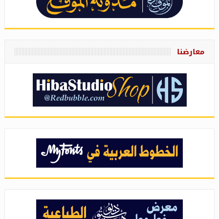
معارضنا