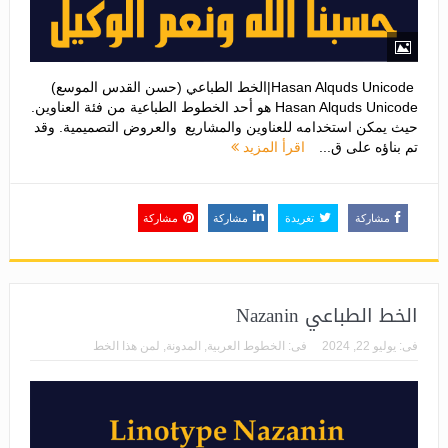
Hasan Alquds Unicode|الخط الطباعي (حسن القدس الموسع)
Hasan Alquds Unicode هو أحد الخطوط الطباعية من فئة العناوين.
حيث يمكن استخدامه للعناوين والمشاريع والعروض التصميمية. وقد
تم بناؤه على ق...
اقرأ المزيد
مشاركة
تغريدة
مشاركة
مشاركة
الخط الطباعي Nazanin
فى:
يوليو 22, 2024
فى:
الخطوط العربية
,
المدونة
,
لمن هذا الخط