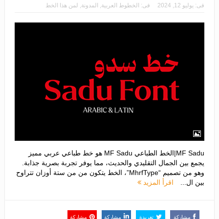
فى:
يوليو 12, 2024
فى:
الخطوط العربية
,
المدونة
,
لمن هذا الخط
MF Sadu|الخط الطباعي MF Sadu هو خط طباعي عربي مميز
يجمع بين الجمال التقليدي والحديث، مما يوفر تجربة بصرية جذابة.
وهو من تصميم “MhrfType”، الخط يتكون من من ستة أوزان تتراوح
بين ال...
اقرأ المزيد
مشاركة
تغريدة
مشاركة
مشاركة