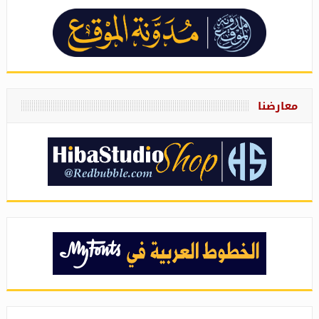
معارضنا