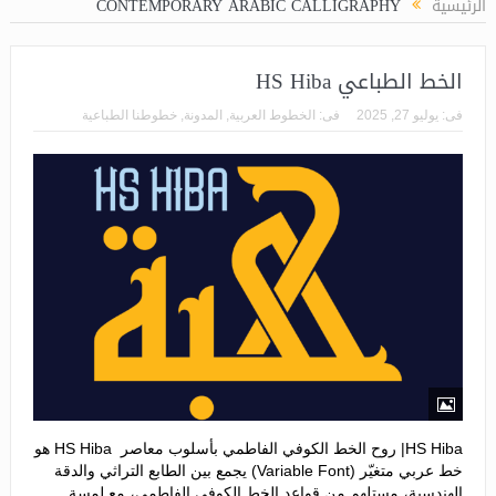
الرئيسية
CONTEMPORARY ARABIC CALLIGRAPHY
الخط الطباعي HS Hiba
فى:
يوليو 27, 2025
فى:
الخطوط العربية
,
المدونة
,
خطوطنا الطباعية
HS Hiba| روح الخط الكوفي الفاطمي بأسلوب معاصر HS Hiba هو
خط عربي متغيّر (Variable Font) يجمع بين الطابع التراثي والدقة
الهندسية، مستلهم من قواعد الخط الكوفي الفاطمي، مع لمسة