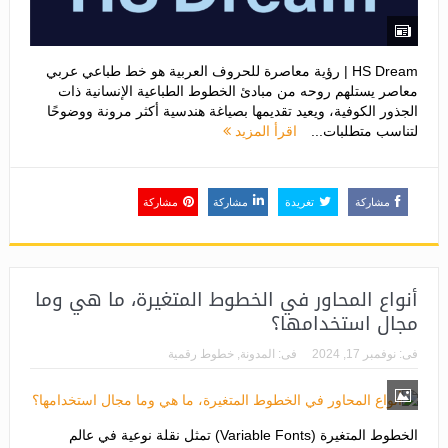
HS Dream | رؤية معاصرة للحروف العربية هو خط طباعي عربي
معاصر يستلهم روحه من مبادئ الخطوط الطباعية الإنسانية ذات
الجذور الكوفية، ويعيد تقديمها بصياغة هندسية أكثر مرونة ووضوحًا
لتناسب متطلبات...
اقرأ المزيد
مشاركة
تغريدة
مشاركة
مشاركة
أنواع المحاور في الخطوط المتغيرة، ما هي وما
مجال استخدامها؟
فى:
نوفمبر 17, 2024
فى:
المدونة
,
خطوط رقمية
الخطوط المتغيرة (Variable Fonts) تمثل نقلة نوعية في عالم