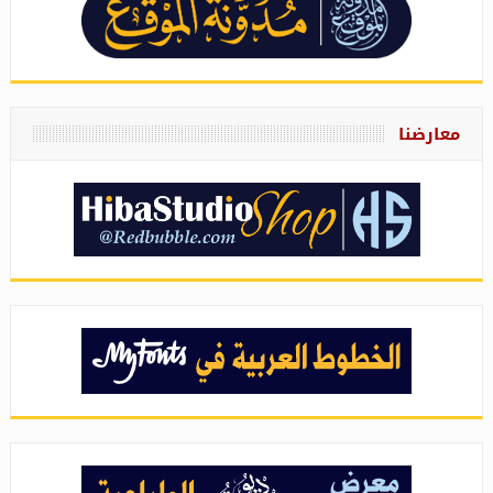
معارضنا