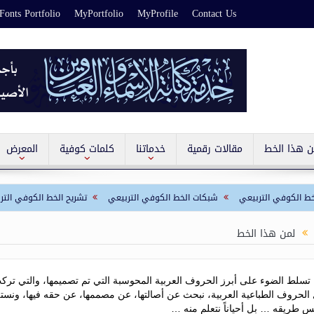
onts Portfolio
MyPortfolio
MyProfile
Contact Us
ن هذا الخط
مقالات رقمية
خدماتنا
كلمات كوفية
المعرض
 التربيعي
شبكات الخط الكوفي التربيعي
تشريح الخط الكوفي التربيعي
لمن هذا الخط
 تسلط الضوء على أبرز الحروف العربية المحوسبة التي تم تصميمها، والتي ت
الحروف الطباعية العربية، نبحث عن أصالتها، عن مصممها، عن حقه فيها، ونست
س طريقه … بل أحياناً نتعلم منه …