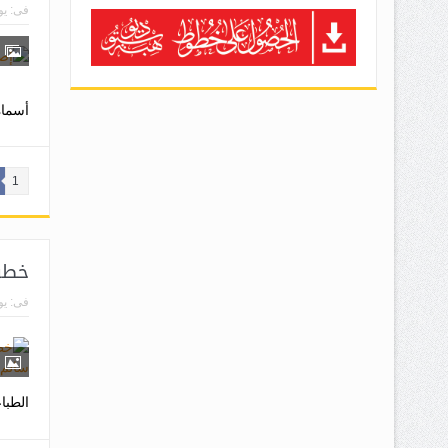
فى:
يولي
أسماه F Hussein
1
خطوط
فى:
يوني
الطبا