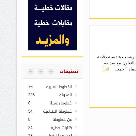
 وبنسب هندسية دقيقة
التعاون مع صديقه
اقرأ
تصنيفات
الخطوط العربية
76
المدونة
225
خطوط رقمية
6
خطوطنا الطباعية
54
عن خطوطنا
8
كتابات خطية
24
لمن هذا الخط
28