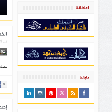
اعلاناتنا
الخط ا
فى:
أكتو
تتطلب 
تابعنا
0
إصدار