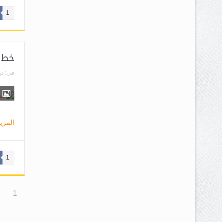
1
خط 
فى:
ديس
المزي
1
1