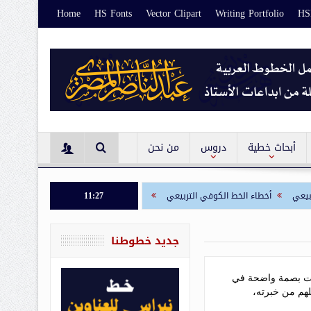
Home
HS Fonts
Vector Clipart
Writing Portfolio
HSF
أبحاث خطية
دروس
من نحن
أخطاء الخط الكوفي التربيعي
11:27
حروف الخط الكوفي التربيعي
قواعد الخط الك
جديد خطوطنا
ركت بصمة واضحة في
لهم من خبرته،