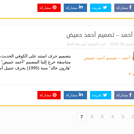
مشاركة
تغريدة
مشاركة
مشاركة
أحمد – تصميم أحمد حميض
مبر 26, 2010
فى:
المدونة
,
لمن هذا الخط
بتصميم حرف استند على الكوفي الحديث،
متناسقة خرج إلينا المصمم “أحمد حميض” ب
“هارون خالد” سنة (1995) بحرف جميل أسماه “أحمد...
د
مشاركة
تغريدة
مشاركة
مشاركة
6
5
4
3
2
7