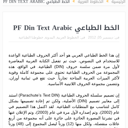
الرئيسية
الخطوط العربية
الخط الطباعي PF DIN TEXT ARABIC
الخط الطباعي PF Din Text Arabic
فى:
ديسمبر 05, 2012
فى:
الخطوط العربية
,
المدونة
,
خطوطنا الطباعية
إن هذا الخط الطباعي العربي هو أحد أكثر الحروف الطباعية الواعدة
للاستخدام في النصوص، حيث تم تفعيل الكتابة العربية المعاصرة
لأول مرة ضمن سلسة حروف (DIN) الطباعية. في الواقع، هذه
المجموعة من الحروف الطباعية تحتوي على مجموعة كاملة وقوية
لأكثر الميزات العربية المتاحة تجارياً. حيث تقع في ثمانية أوزان،
وتتضمن مجموعة الحروف اللاتينية الأساسية.
إن تصميم سلسلة الحروف الطباعية (Parachute’s Text DIN) استند
إلى معايير تصميم (DIN) الأصلية، ولكن تم إعادة تصميمها بشكل
كامل لتتناسب مع المتطلبات الطباعية. لقد اكتمل هذا التصميم في
عام (2002)، وتم إصداره لأول مرة في عام (2003)، وتم الإعلان عنها
في نشرتنا المصورة الحائزة على جائزة على أنه مجموعة من أربع
عائلات منفصلة، ولكل منها (12) وزناً ليصل المجموع إلى (48) وزناً