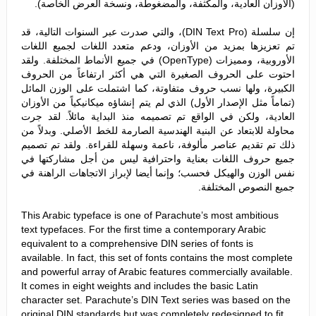
(الأوزان العادية، والمكثفة، والمضغوطة، ونسخة العرض الخاصة).
إن سلسلة (DIN Text Pro)، والتي صدرت عبر السنوات التالية، قد
تم تعزيزها بمزيد من الأوزان، ودعم متعدد اللغات لجميع اللغات
الأوروبية، ومميزات (OpenType) في جميع الأنماط المختلفة. ولقد
احتوت على الحروف الصغيرة التي هي أكثر ارتفاعاً من الحروف
الكبيرة، ولها نسب حروف متفاوتة، كما اشتملت على الوزن المائل
(تماماً مثل الإصدار الأول) الذي لم يتم إنشاؤه ميكانيكياً من الأوزان
العادية، ولكن في الواقع تم تصميمه منذ البداية مائلاً. لقد جرت
محاولة للابتعاد عن البنية الهندسية الصارمة للخط الأصلي. وبدلاً من
ذلك تم تقديم عناصر مألوفة، ناعمة وسهلة للقراءة. ولقد تم تصميم
جميع حروف اللغات بعناية واحترافية ليس من أجل مشاركتها في
نفس الوزن والهيكل فحسب؛ وإنما أيضا لإبراز الاتجاهات الراهنة في
جميع النصوص المختلفة.
This Arabic typeface is one of Parachute’s most ambitious
text typefaces. For the first time a contemporary Arabic
equivalent to a comprehensive DIN series of fonts is
available. In fact, this set of fonts contains the most complete
and powerful array of Arabic features commercially available.
It comes in eight weights and includes the basic Latin
character set. Parachute’s DIN Text series was based on the
original DIN standards but was completely redesigned to fit